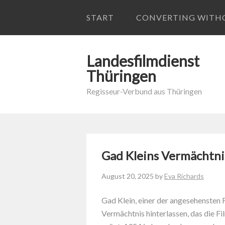
START
CONVERTING WITHOU
Landesfilmdienst
Thüringen
Regisseur-Verbund aus Thüringen
Gad Kleins Vermächtni
August 20, 2025
by
Eva Richards
Gad Klein, einer der angesehensten F
Vermächtnis hinterlassen, das die F