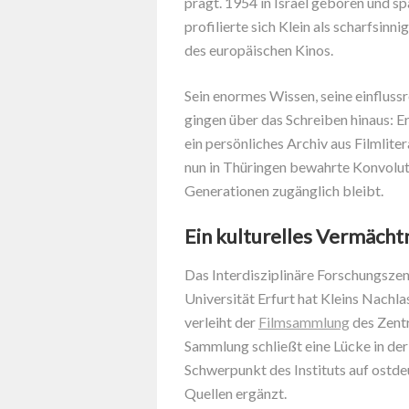
prägt. 1954 in Israel geboren und s
profilierte sich Klein als scharfsin
des europäischen Kinos.
Sein enormes Wissen, seine einflussr
gingen über das Schreiben hinaus: E
ein persönliches Archiv aus Filmlite
nun in Thüringen bewahrte Konvolut 
Generationen zugänglich bleibt.
Ein kulturelles Vermächtn
Das Interdisziplinäre Forschungsze
Universität Erfurt hat Kleins Nach
verleiht der
Filmsammlung
des Zentr
Sammlung schließt eine Lücke in der
Schwerpunkt des Instituts auf ost
Quellen ergänzt.