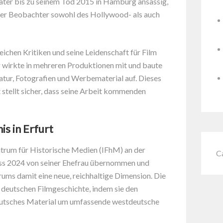
päter bis zu seinem Tod 2015 in Hamburg ansässig,
niger Beobachter sowohl des Hollywood- als auch
eichen Kritiken und seine Leidenschaft für Film
r wirkte in mehreren Produktionen mit und baute
ratur, Fotografien und Werbematerial auf. Dieses
stellt sicher, dass seine Arbeit kommenden
is in Erfurt
ntrum für Historische Medien (IFhM) an der
C
lass 2024 von seiner Ehefrau übernommen und
ums damit eine neue, reichhaltige Dimension. Die
 deutschen Filmgeschichte, indem sie den
deutsches Material um umfassende westdeutsche