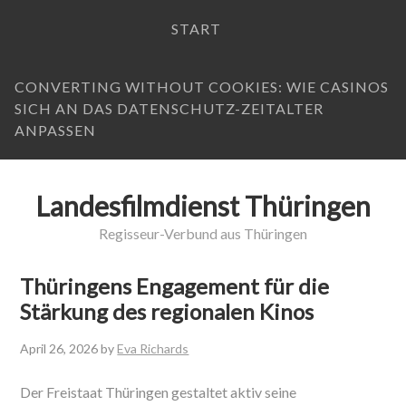
START
CONVERTING WITHOUT COOKIES: WIE CASINOS
SICH AN DAS DATENSCHUTZ-ZEITALTER
ANPASSEN
Landesfilmdienst Thüringen
Regisseur-Verbund aus Thüringen
Thüringens Engagement für die
Stärkung des regionalen Kinos
April 26, 2026
by
Eva Richards
Der Freistaat Thüringen gestaltet aktiv seine