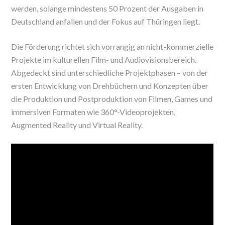
werden, solange mindestens 50 Prozent der Ausgaben in
Deutschland anfallen und der Fokus auf Thüringen liegt.
Die Förderung richtet sich vorrangig an nicht-kommerzielle
Projekte im kulturellen Film- und Audiovisionsbereich.
Abgedeckt sind unterschiedliche Projektphasen – von der
ersten Entwicklung von Drehbüchern und Konzepten über
die Produktion und Postproduktion von Filmen, Games und
immersiven Formaten wie 360°-Videoprojekten,
Augmented Reality und Virtual Reality.