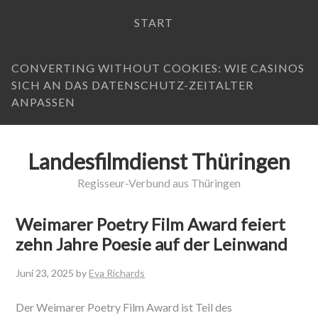
START
CONVERTING WITHOUT COOKIES: WIE CASINOS
SICH AN DAS DATENSCHUTZ-ZEITALTER
ANPASSEN
Landesfilmdienst Thüringen
Regisseur-Verbund aus Thüringen
Weimarer Poetry Film Award feiert
zehn Jahre Poesie auf der Leinwand
Juni 23, 2025
by
Eva Richards
Der Weimarer Poetry Film Award ist Teil des