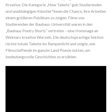
Kreative. Die Kategorie „New Talents” gab Studierenden
und unabhängigen Künstler*innen die Chance, ihre Arbeiten
einem größeren Publikum zu zeigen. Filme von
Studierenden der Bauhaus-Universität waren in den
„Bauhaus Poetry Shorts” vertreten – eine Hommage an
Weimars kreative Wurzeln. Die deutschsprachige Sektion
rückte lokale Talente ins Rampenlicht und zeigte, wie
Filmschaffende im ganzen Land Poesie nutzen, um
bedeutungsvolle Geschichten zu erzählen.